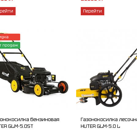
рейти
Перейти
идка
т продаж
зонокосилка бензиновая
Газонокосилка лесочн
TER GLM-5.0ST
HUTER GLM-5.0 L