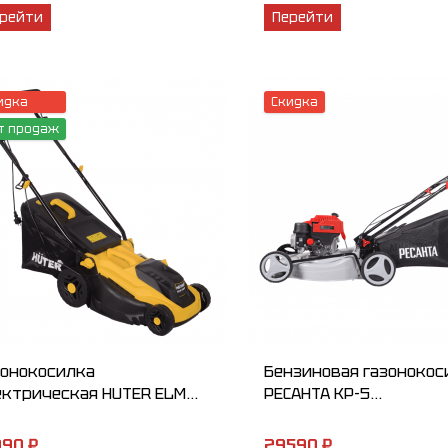
рейти
Перейти
идка
Скидка
т продаж
зонокосилка
Бензиновая газонокос
ктрическая HUTER ELM...
РЕСАНТА КР-5...
90 ₽.
29590 ₽.