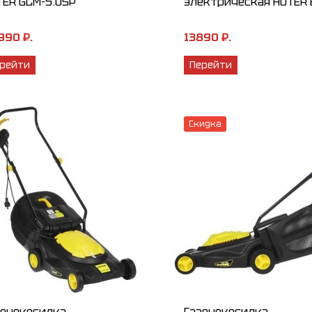
TER GLM-5.0SP
электрическая HUTER E
990 ₽.
13890 ₽.
рейти
Перейти
Скидка
зонокосилка
Газонокосилка