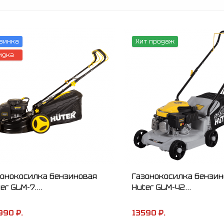
винка
Хит продаж
идка
зонокосилка бензиновая
Газонокосилка бензин
er GLM-7....
Huter GLM-42...
990 ₽.
13590 ₽.