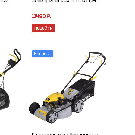
LM...
электрическая HUTER ELM...
11490 ₽.
Перейти
Новинка
Газонокосилка бензиновая