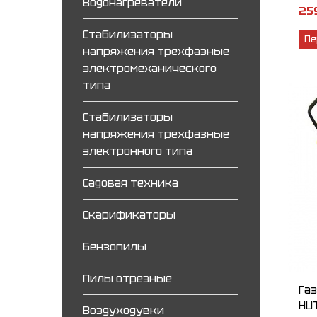
Водонагреватели
25
Стабилизаторы
Пе
напряжения трехфазные
электромеханического
типа
Стабилизаторы
напряжения трехфазные
электронного типа
Садовая техника
Скарификаторы
Бензопилы
Пилы отрезные
Га
HU
Воздуходувки