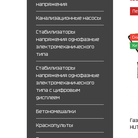
напряжения
Пе
Канализационные насосы
Стабилизаторы
Ск
напряжения однофазные
Хи
электромеханического
типа
Стабилизаторы
напряжения однофазные
электромеханического
типа с цифровым
дисплеем
Бетономешалки
Га
Краскопульты
HU