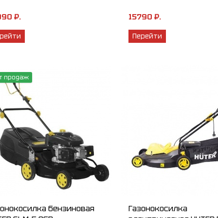
90 ₽.
15790 ₽.
рейти
Перейти
т продаж
зонокосилка бензиновая
Газонокосилка