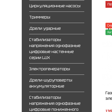
Пе
Циркуляционные насосы
Триммеры
Ск
Дрели ударные
Хи
Стабилизаторы
напряжения однофазные
цифровые настенные
серии LUX
Электрогенераторы
Дрели-шуруповерты
аккумуляторные
Га
Стабилизаторы
эле
напряжения однофазные
цифровые пониженного
139