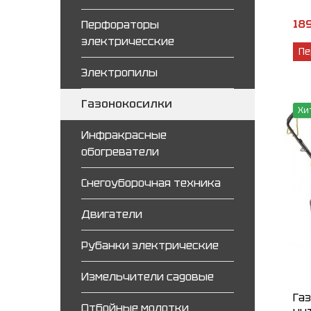
189
Перфораторы
электричесские
Пе
Электропилы
Газонокосилки
Хи
Инфракрасные
обогреватели
Снегоуборочная техника
Двигатели
Рубанки электрические
Измельчители садовые
Га
Отбойные молотки