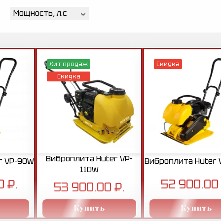
Мощность, л.с
Хит продаж
Скидка
Скидка
Виброплита Huter VP-
r VP-90W
Виброплита Huter 
110W
0 ₽.
52 900.00 
53 900.00 ₽.
Купить
Купить