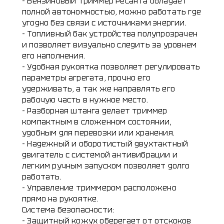
- Бензиновый триммер Ресанта обладает
полной автономностью, можно работать где
угодно без связи с источниками энергии.
- Топливный бак устройства полупрозрачен
и позволяет визуально следить за уровнем
его наполнения.
- Удобная рукоятка позволяет регулировать
параметры агрегата, прочно его
удерживать, а так же направлять его
рабочую часть в нужное место.
- Разборная штанга делает триммер
компактным в сложенном состоянии,
удобным для перевозки или хранения.
- Надежный и оборотистый двухтактный
двигатель с системой антивибрации и
легким ручным запуском позволяет долго
работать.
- Управление триммером расположено
прямо на рукоятке.
Система безопасности:
- Защитный кожух оберегает от отскоков