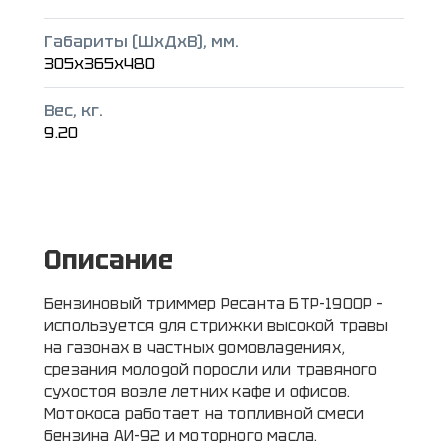
Габариты (ШxДxВ), мм.
305x365x480
Вес, кг.
9.20
Описание
Бензиновый триммер Ресанта БТР-1900Р –
используется для стрижки высокой травы
на газонах в частных домовладениях,
срезания молодой поросли или травяного
сухостоя возле летних кафе и офисов.
Мотокоса работает на топливной смеси
бензина АИ-92 и моторного масла.