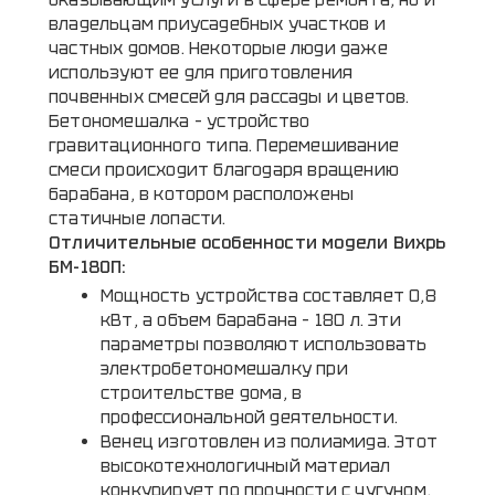
оказывающим услуги в сфере ремонта, но и
владельцам приусадебных участков и
частных домов. Некоторые люди даже
используют ее для приготовления
почвенных смесей для рассады и цветов.
Бетономешалка – устройство
гравитационного типа. Перемешивание
смеси происходит благодаря вращению
барабана, в котором расположены
статичные лопасти.
Отличительные особенности модели Вихрь
БМ-180П:
Мощность устройства составляет 0,8
кВт, а объем барабана – 180 л. Эти
параметры позволяют использовать
электробетономешалку при
строительстве дома, в
профессиональной деятельности.
Венец изготовлен из полиамида. Этот
высокотехнологичный материал
конкурирует по прочности с чугуном,