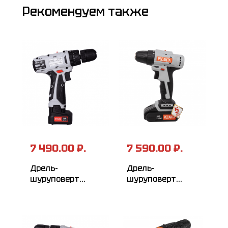
Рекомендуем также
7 490.00 ₽.
7 590.00 ₽.
Дрель-
Дрель-
шуруповерт
шуруповерт
аккумуляторная
аккумуляторная
РЕСАНТА ДА-24-
РЕСАНТА ДА-20-
2ЛК-У
2ЛК-Б (2,0 А/ч)
(бесщеточный