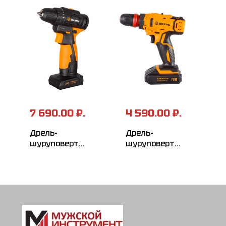
7 690.00 ₽.
4 590.00 ₽.
Дрель-
Дрель-
шуруповерт
шуруповерт
аккумуляторная
ВИХРЬ
ВИХРЬ
ДА-18Л-2КC
ДА-24Л-2К/Б
(бесщеточный
двигатель)