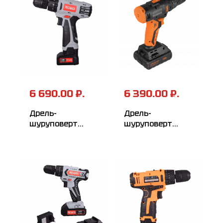
дв...
6 690.00 ₽.
6 390.00 ₽.
Дрель-
Дрель-
шуруповерт
шуруповерт
аккумуляторная
аккумуляторная
РЕСАНТА ДА-24-
ВИХРЬ
2ЛК
ДА-18Л-2КУ/Б
(бесщеточный
двигатель)