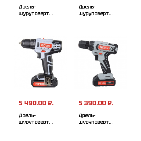
Дрель-
Дрель-
шуруповерт
шуруповерт
ВИХРЬ
РЕСАНТА ДА-20-
ДА-18Л-2К/Б
2ЛК
(бесщеточный
двигатель)
5 490.00 ₽.
5 390.00 ₽.
Дрель-
Дрель-
шуруповерт
шуруповерт
РЕСАНТА
РЕСАНТА ДА-18-
ДА-50Л2-18А
2ЛК