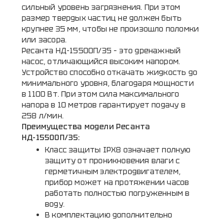
сильный уровень загрязнения. При этом
размер твердых частиц не должен быть
крупнее 35 мм, чтобы не произошло поломки
или засора.
Ресанта НД-15500П/35 – это дренажный
насос, отличающийся высоким напором.
Устройство способно откачать жидкость до
минимального уровня, благодаря мощности
в 1100 Вт. При этом сила максимального
напора в 10 метров гарантирует подачу в
258 л/мин.
Преимущества модели Ресанта
НД-15500П/35:
Класс защиты IPX8 означает полную
защиту от проникновения влаги с
герметичным электродвигателем,
прибор может на протяжении часов
работать полностью погруженным в
воду.
В комплектацию дополнительно