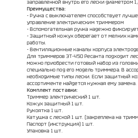
заправленной внутрь его лески диаметром 1,
Преимущества:
- Ручка с выключателем способствует лучш
управление электрическим триммером
- Вспомогательная ручка надежно фиксирует
- Защитный кожух оберегает от мелких кам
работы.
- Вентиляционные каналы корпуса электрод
Для триммеров ЭТ-450 Ресанта подходит леск
можно приобрести готовый набор из головки
специально под его модель триммера. В асс
необходимые типы лески. Если защитный ко
ассортименте найдется нужная ему замена.
Комплект поставки:
Триммер электрический 1 шт.
Кожух защитный 1 шт.
Рукоятка 1 шт.
Катушка с леской 1 шт. (закреплена на трим
Паспорт (инструкция) 1 шт.
Упаковка 1 шт.