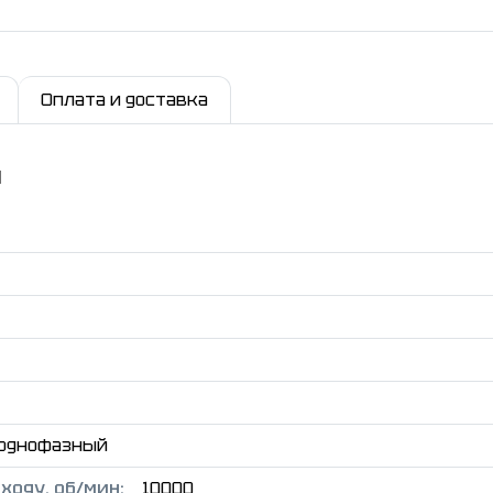
Оплата и доставка
и
 однофазный
ходу, об/мин:
10000