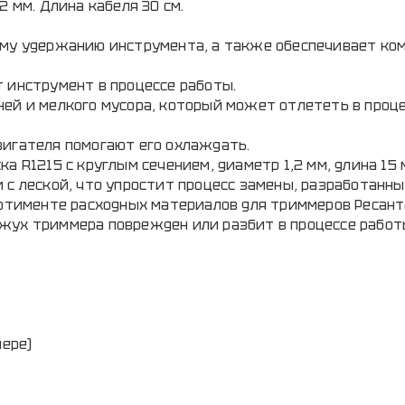
2 мм. Длина кабеля 30 см.
ему удержанию инструмента, а также обеспечивает ко
 инструмент в процессе работы.
ней и мелкого мусора, который может отлететь в проц
вигателя помогают его охлаждать.
а R1215 с круглым сечением, диаметр 1,2 мм, длина 15 
 с леской, что упростит процесс замены, разработанн
ортименте расходных материалов для триммеров Ресант
жух триммера поврежден или разбит в процессе работ
мере)