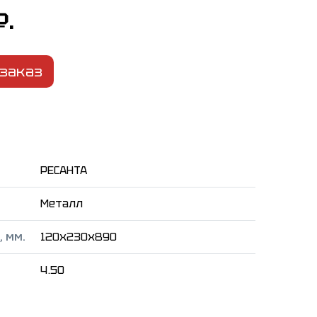
₽.
заказ
РЕСАНТА
Металл
 мм.
120x230x890
4.50