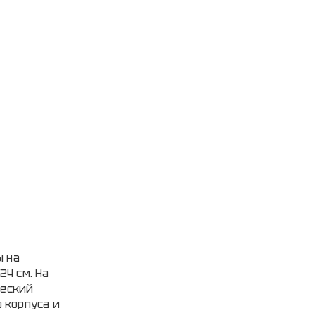
ы на
24 см. На
ческий
 корпуса и