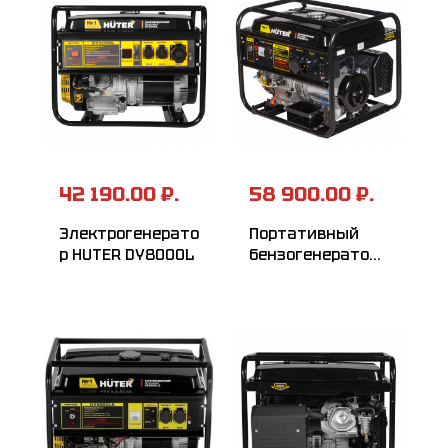
42 190.00 ₽.
58 900.00 ₽.
Электрогенерато
Портативный
р HUTER DY8000L
бензогенератор
HUTER
DY6500LXA