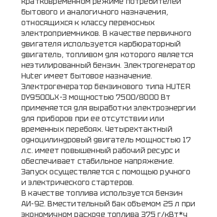
кратковременном режиме потребителей
бытового и аналогичного назначения,
относящихся к классу переносных
электроприемников. В качестве первичного
двигателя используется карбюраторный
двигатель, топливом для которого является
неэтилированный бензин. Электрогенератор
Huter имеет бытовое назначение.
Электрогенератор бензинового типа HUTER
DY9500LX-3 мощностью 7500/8000 Вт
применяется для выработки электроэнергии
для приборов при ее отсутствии или
временных перебоях. Четырехтактный
одноцилиндровый двигатель мощностью 17
л.с. имеет повышенный рабочий ресурс и
обеспечивает стабильное напряжение.
Запуск осуществляется с помощью ручного
и электрического стартеров.
В качестве топлива используется бензин
АИ-92. Вместительный бак объемом 25 л при
экономичном расходе топлива 375 г/кВт*ч