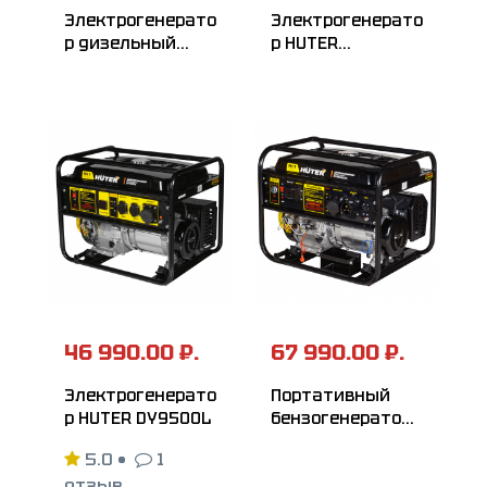
Электрогенерато
Электрогенерато
р дизельный
р HUTER
HUTER LDG 5000L
DY9500LX
46 990.00 ₽.
67 990.00 ₽.
Электрогенерато
Портативный
р HUTER DY9500L
бензогенератор
HUTER
5.0
•
1
DY8000LXA
отзыв