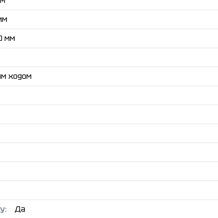
мм
мм
0 мм
м ходом
у:
Да