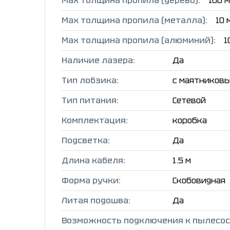
Мах толщина пропила (дерево):
100 
Мах толщина пропила (металла):
10 
Мах толщина пропила (алюминий):
1
Наличие лазера:
Да
Тип лобзика:
с маятниковы
Тип питания:
Сетевой
Комплектация:
коробка
Подсветка:
Да
Длина кабеля:
1.5 м
Форма ручки:
Скобовидная
Литая подошва:
Да
Возможность подключения к пылесос