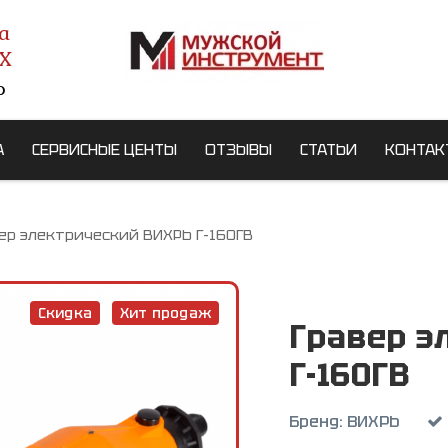
а
X
о
А
СЕРВИСНЫЕ ЦЕНТЫ
ОТЗЫВЫ
СТАТЬИ
КОНТАК
ер электрический ВИХРЬ Г-160ГВ
Скидка
Хит продаж
Гравер э
Г-160ГВ
Бренд:
ВИХРЬ