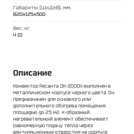
Габариты (ШxДxВ), мм.
820x125x500
Вес, кг.
4.10
Описание
Конвектор Ресанта ОК-2000Ч выполнен в
металлическом корпусе черного цвета. Он
предназначен для основного или
дополнительного обогрева помещения
площадью до 25 м2. X-образный
нагревательный элемент обеспечивает
равномерную подачу тепла через
вентиляционные отверстия на корпусе.