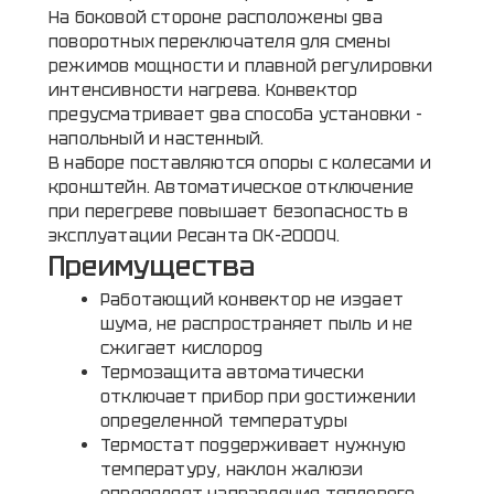
На боковой стороне расположены два
поворотных переключателя для смены
режимов мощности и плавной регулировки
интенсивности нагрева. Конвектор
предусматривает два способа установки -
напольный и настенный.
В наборе поставляются опоры с колесами и
кронштейн. Автоматическое отключение
при перегреве повышает безопасность в
эксплуатации Ресанта ОК-2000Ч.
Преимущества
Работающий конвектор не издает
шума, не распространяет пыль и не
сжигает кислород
Термозащита автоматически
отключает прибор при достижении
определенной температуры
Термостат поддерживает нужную
температуру, наклон жалюзи
определяет направление теплового