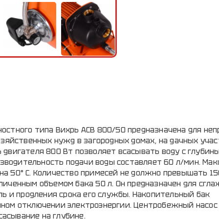
остного типа Вихрь АСВ 800/50 предназначена для не
озяйственных нужд в загородных домах, на дачных учас
двигателя 800 Вт позволяет всасывать воду с глубины 
оизводительность подачи воды составляет 60 л/мин. Ма
 50° С. Количество примесей не должно превышать 150
личенным объемом бака 50 л. Он предназначен для сгл
ль и продления срока его службы. Накопительный бак
нном отключении электроэнергии. Центробежный насос
асывание на глубине.