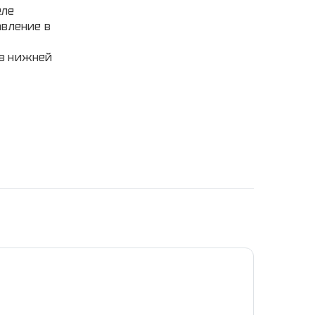
еле
авление в
 в нижней