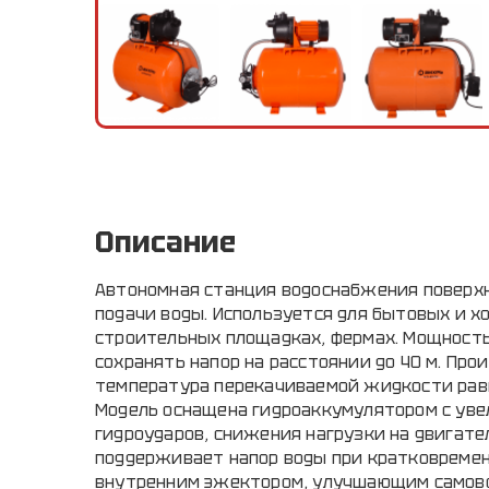
Описание
Автономная станция водоснабжения поверхн
подачи воды. Используется для бытовых и х
строительных площадках, фермах. Мощность 
сохранять напор на расстоянии до 40 м. Пр
температура перекачиваемой жидкости равна
Модель оснащена гидроаккумулятором с уве
гидроударов, снижения нагрузки на двигате
поддерживает напор воды при кратковреме
внутренним эжектором, улучшающим самовс