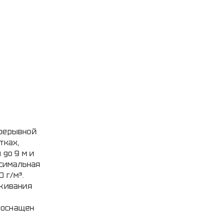
прерывной
тках,
до 9 м и
ксимальная
 г/м³.
аживания
 оснащен