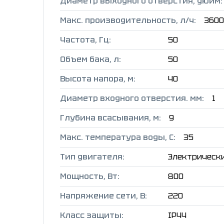
Диаметр выходного отверстия, дюйм:
Макс. производительность, л/ч:
3600
Частота, Гц:
50
Объем бака, л:
50
Высота напора, м:
40
Диаметр входного отверстия. мм:
1
Глубина всасывания, м:
9
Макс. температура воды, C:
35
Тип двигателя:
Электрическ
Мощность, Вт:
800
Напряжение сети, В:
220
Класс защиты:
IP44