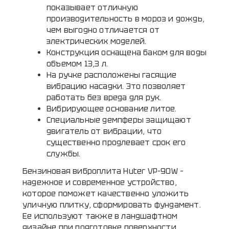
показывает отличную
производительность в мороз и дождь,
чем выгодно отличается от
электрических моделей.
Конструкция оснащена баком для воды
объемом 13,3 л.
На ручке расположены гасящие
вибрацию насадки. Это позволяет
работать без вреда для рук.
Вибрирующее основание литое.
Специальные демпферы защищают
двигатель от вибрации, что
существенно продлевает срок его
службы.
Бензиновая виброплита Huter VP-90W –
надежное и современное устройство,
которое поможет качественно уложить
уличную плитку, сформировать фундамент.
Ее используют также в ландшафтном
дизайне при подготовке поверхности