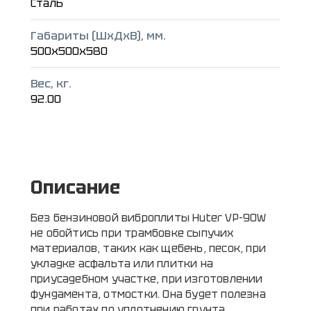
Сталь
Габариты (ШxДxВ), мм.
500x500x580
Вес, кг.
92.00
Описание
Без бензиновой виброплиты Huter VP-90W
не обойтись при трамбовке сыпучих
материалов, таких как щебень, песок, при
укладке асфальта или плитки на
приусадебном участке, при изготовлении
фундамента, отмостки. Она будет полезна
при работах по уплотнению грунта.