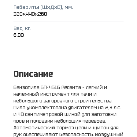
Габариты (ШxДxВ), мм.
320x440x260
Вес, кг.
6.00
Описание
Бензопила БП-4516 Ресанта – легкий и
надежный инструмент для дачи и
небольшого загородного строительства.
Пила укомплектована двигателем на 2,3 л.с.
и 40 сантиметровой шиной для заготовки
дров и подрезки небольших деревьев.
Автоматический тормоз цепи и щиток для
рук обеспечивают безопасность. Воздушный