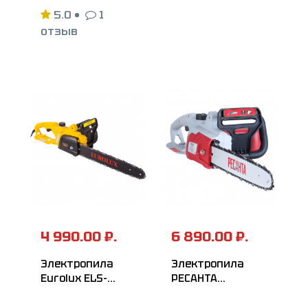
HUTER ELS-20Li
5.0
•
1
отзыв
4 990.00 ₽.
6 890.00 ₽.
Электропила
Электропила
Eurolux ELS-
РЕСАНТА
2000P
ЭП-2216П