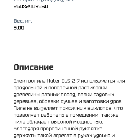
260x240x580
Вес, кг.
5.00
Описание
Электропила Huter ELS-2,7 используется для
продольной и поперечной распиловки
древесины разных пород, валки садовых
деревьев, обрезки сучьев и заготовки дров.
Пила не выделяет токсичных выхлопов, что
позволяет работать в помещении, так же
пила обладает высокой мощностью.
Благодаря прорезиненной рукоятке
держать такой агрегат в руках удобно и