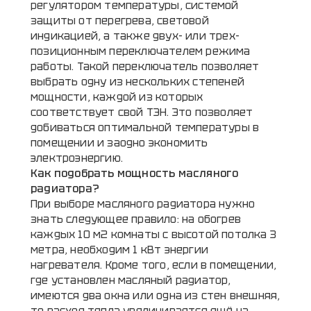
регулятором температуры, системой
защиты от перегрева, световой
индикацией, а также двух- или трех-
позиционным переключателем режима
работы. Такой переключатель позволяет
выбрать одну из нескольких степеней
мощности, каждой из которых
соответствует свой ТЭН. Это позволяет
добиваться оптимальной температуры в
помещении и заодно экономить
электроэнергию.
Как подобрать мощность масляного
радиатора?
При выборе масляного радиатора нужно
знать следующее правило: на обогрев
каждых 10 м2 комнаты с высотой потолка 3
метра, необходим 1 кВт энергии
нагревателя. Кроме того, если в помещении,
где установлен масляный радиатор,
имеются два окна или одна из стен внешняя,
то расход тепла увеличивается ещё на