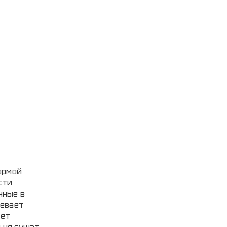
ормой
сти
нные в
ревает
еет