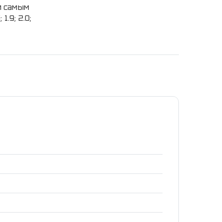
м самым
.9; 2.0;