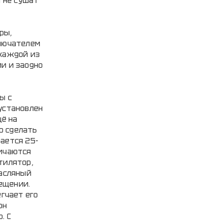
и не сушат
ры,
ключателем
 каждой из
и и заодно
ы с
 установлен
щё на
о сделать
ается 25-
личаются
тилятор,
масляный
мещении.
гчает его
он
. С