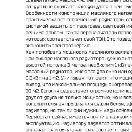
сравнительно невысокую (не превышает 60 С
воздух и не сжигают находящуюся в нем пыл
Особенности конструкции масляного нагр
Практически все современные радиаторы о
системой защиты от перегрева, световой и
режима работы. Такой переключатель позво
которых соответствует свой ТЭН. Это позв
экономить электроэнергию.
Как подобрать мощность масляного радиа
При выборе масляного радиатора нужно знат
высотой потолка 3 метра, необходим 1 кВт э
масляный радиатор, имеются два окна или о
0.2кВт на 1 м2. Учитывая тот факт, что мощ
вывод, что максимальная площадь обогрева
30 м2. Сегодня существует огромное колич
друг от друга не только мощностью, но и 
дополнительная крышка для сушки белья, э
радиатор, но так ли они нужны? Ведь основ
Термостат сейчас имеется почти в каждом м
эксплуатацию. Радиатору задаётся оптимал
включается и выключается в соответствии с