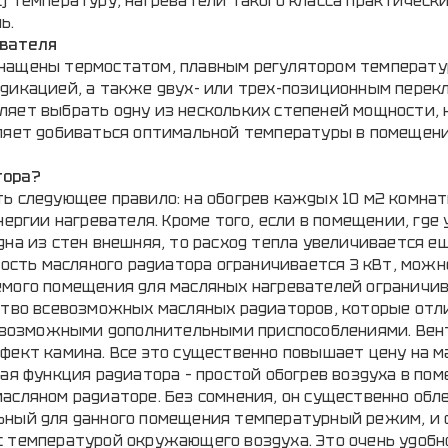
) температуру, нагреватели такого класса практическ
ь.
евателя
снащены термостатом, плавным регулятором температу
ндикацией, а также двух- или трех-позиционным пере
ляет выбрать одну из нескольких степеней мощности,
оляет добиваться оптимальной температуры в помещени
тора?
ь следующее правило: на обогрев каждых 10 м2 комнат
нергии нагревателя. Кроме того, если в помещении, где
дна из стен внешняя, то расход тепла увеличивается е
ность масляного радиатора ограничивается 3 кВт, можн
емого помещения для масляных нагревателей ограничив
ество всевозможных масляных радиаторов, которые от
всевозможными дополнительными приспособлениями. Вен
ффект камина. Все это существенно повышает цену на 
ная функция радиатора – простой обогрев воздуха в по
асляном радиаторе. Без сомнения, он существенно обле
ьный для данного помещения температурный режим, и 
 температурой окружающего воздуха. Это очень удобно