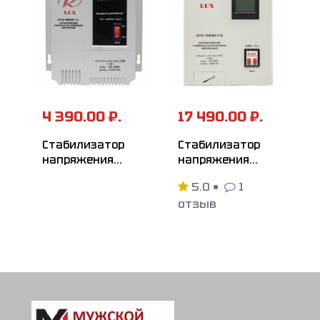
4 390.00 ₽.
17 490.00 ₽.
Стабилизатор
Стабилизатор
напряжения
напряжения
серии LUX
серии LUX
5.0
•
1
РЕСАНТА
РЕСАНТА
отзыв
АСН-1000Н/1-Ц
АСН-10000Н/1-Ц