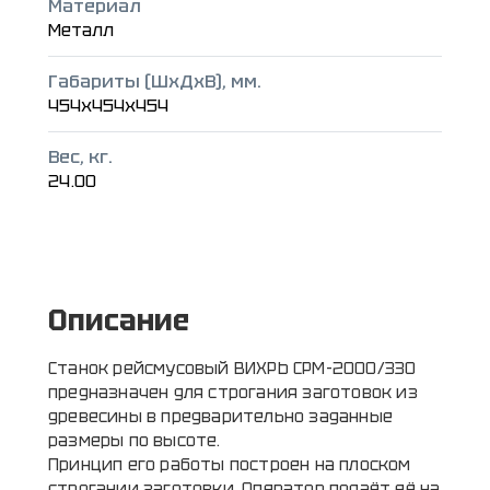
Материал
Металл
Габариты (ШxДxВ), мм.
454x454x454
Вес, кг.
24.00
Описание
Станок рейсмусовый ВИХРЬ СРМ-2000/330
предназначен для строгания заготовок из
древесины в предварительно заданные
размеры по высоте.
Принцип его работы построен на плоском
строгании заготовки. Оператор подаёт её на