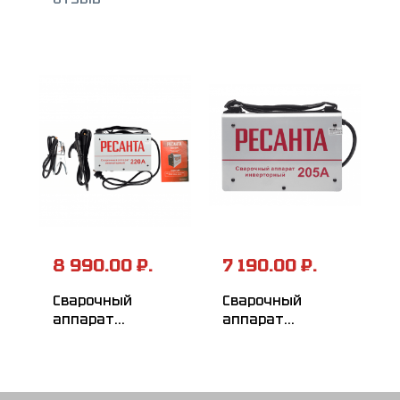
САИ-250ПРОФ
8 990.00 ₽.
7 190.00 ₽.
Сварочный
Сварочный
аппарат
аппарат
инверторный
инверторный
РЕСАНТА САИ-220
РЕСАНТА САИ 205