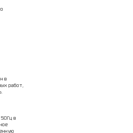
го
н в
ых работ,
.
 50Гц в
ное
оенную