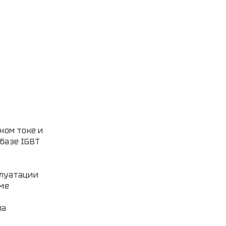
ном токе и
базе IGBT
плуатации
име
ла