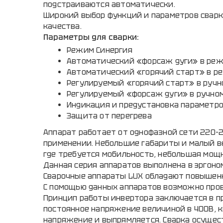
подстраиваются автоматически.
Широкий выбор функций и параметров сварк
качества.
Параметры для сварки:
Режим Синергия
Автоматический «форсаж дуги» в реж
Автоматический «горячий старт» в р
Регулируемый «горячий старт» в руч
Регулируемый «форсаж дуги» в ручно
Индикация и предустановка параметро
Защита от перегрева
Аппарат работает от однофазной сети 220-2
применении. Небольшие габариты и малый в
где требуется мобильность, небольшая мощн
Данная серия аппаратов выполнена в эргоно
Сварочные аппараты LUX обладают повышен
С помощью данных аппаратов возможно про
Принцип работы инвертора заключается в п
постоянное напряжение величиной в 400В, 
напряжение и выпрямляется. Сварка осущес