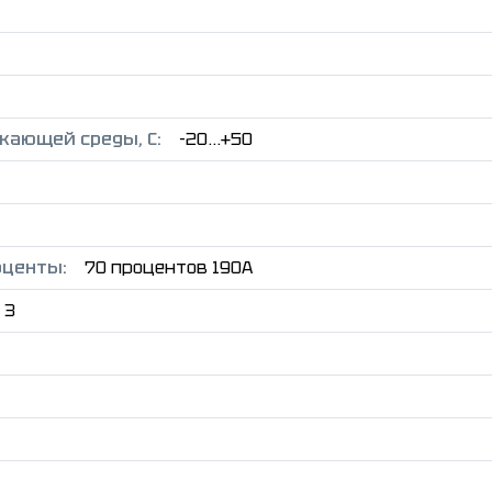
жающей среды, C:
-20...+50
оценты:
70 процентов 190A
3