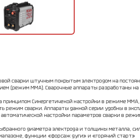
говой сварки штучным покрытым электродом на постоян
ием (режим ММА). Сварочные аппараты разработаны на 
а принципом Синергетичекой настройки в режиме ММА,
ь режим сварки. Аппараты данной серии удобны в экс
т автоматической настройки параметров сварки в реж
выбранного диаметра электрода и толщины металла, си
диапазоне, функции «форсаж дуги» и «горячий старт»