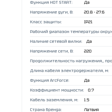
Функция HOT START:
Да
Напряжение дуги, В:
20.8 - 27.6
Класс защиты:
IP21
Рабочий диапазон температуры окру
Наличие сетевой вилки:
Да
Напряжение сети, В:
220
Продолжительность нагружения,, пр
Длина кабеля электродержателя, м:
Функция ArcForce:
Да
Коэффициент мощности:
0.7
Кабель заземления, м:
1.5
Страна бренда:
Латвия