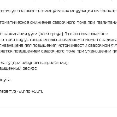
спользуется широтно-импульсная модуляция высокочас
втоматическое снижение сварочного тока при "залипан
о зажигания дуги (электрода). Это автоматическое
о тока над установленным значением в момент зажига
едназначена для повышения устойчивости сварочной ду
яется повышением сварочного тока при уменьшении дл
ату (при входном напряжении).
вышенный ресурс.
пуса.
ератур -20°до +50°С