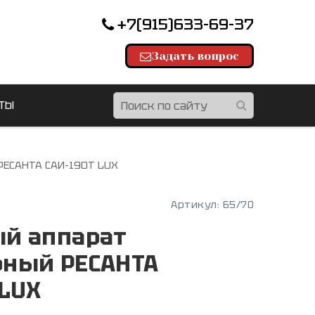
+7(915)633-69-37
Задать вопрос
ТЫ
РЕСАНТА САИ-190T LUX
Артикул:
65/70
ый аппарат
рный РЕСАНТА
 LUX