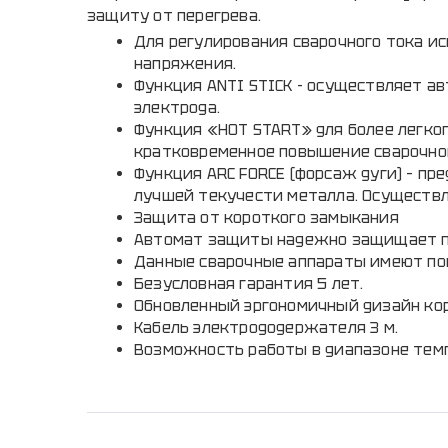
защиту от перегрева.
Для регулирования сварочного тока и
напряжения.
Функция ANTI STICK - осуществляет а
электрода.
Функция «HOT START» для более легког
кратковременное повышение сварочног
Функция ARC FORCE (форсаж дуги) – пр
лучшей текучести металла. Осуществл
Защита от короткого замыкания
Автомат защиты надежно защищает пл
Данные сварочные аппараты имеют по
Безусловная гарантия 5 лет.
Обновленный эргономичный дизайн кор
Кабель электрододержателя 3 м.
Возможность работы в диапазоне темп