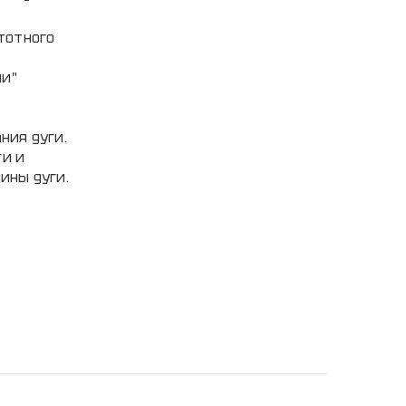
тотного
ии"
ния дуги.
ги и
ины дуги.