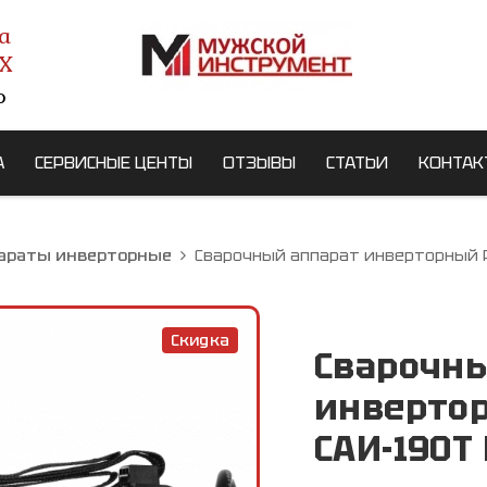
а
X
о
А
СЕРВИСНЫЕ ЦЕНТЫ
ОТЗЫВЫ
СТАТЬИ
КОНТАК
араты инверторные
Сварочный аппарат инверторный 
Скидка
Сварочн
инверто
САИ-190T