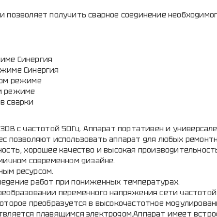
и позволяет получить сварное соединение необходимо
име Синергия
ежиме Синергия
ном режиме
м режиме
в сварки
30В с частотой 50Гц. Аппарат портативен и универсале
ес позволяют использовать аппарат для любых ремонтн
ость, хорошее качество и высокая производительность
мичном современном дизайне.
ным ресурсом.
ведение работ при пониженных температурах.
реобразовании переменного напряжения сети частотой
которое преобразуется в высокочастотное модулирован
твляется плавящимся электродом.Аппарат имеет встр