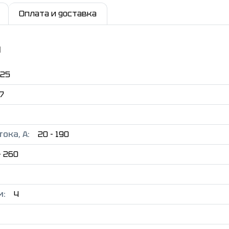
Оплата и доставка
и
25
7
ока, А:
20 - 190
- 260
м:
4