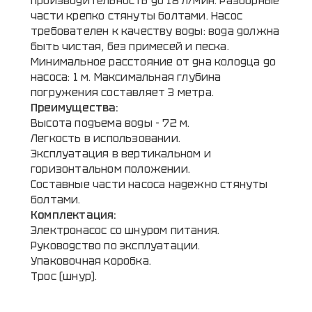
производительность до 18 л/мин. Разборные
части крепко стянуты болтами. Насос
требователен к качеству воды: вода должна
быть чистая, без примесей и песка.
Минимальное расстояние от дна колодца до
насоса: 1 м. Максимальная глубина
погружения составляет 3 метра.
Преимущества:
Высота подъема воды - 72 м.
Легкость в использовании.
Эксплуатация в вертикальном и
горизонтальном положении.
Составные части насоса надежно стянуты
болтами.
Комплектация:
Электронасос со шнуром питания.
Руководство по эксплуатации.
Упаковочная коробка.
Трос (шнур).