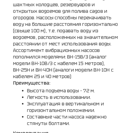
шахтных колодцев, резервуаров и
открытых водоемов для полива садов и
огородов. Насосы способны перекачивать
воду на большие расстояния горизонтально
(свыше 100 м), т.е. подавать воду из
водоемов, расположенных на значительном
расстоянии от мест использования воды.
Ассортимент вибрационных насосов
пополнился моделями: ВН-15В/3 (аналог
модели ВН-10В/3 с кабелем 15 метров),
ВН-25Н и ВН-40Н (аналоги модели ВН-10Н с
кабелем 25 и 40 метров)
Преимущества:
Высота подъема воды - 72 м.
Легкость в использовании.
Эксплуатация в вертикальном и
горизонтальном положении.
Составные части насоса надежно
стянуты болтами.