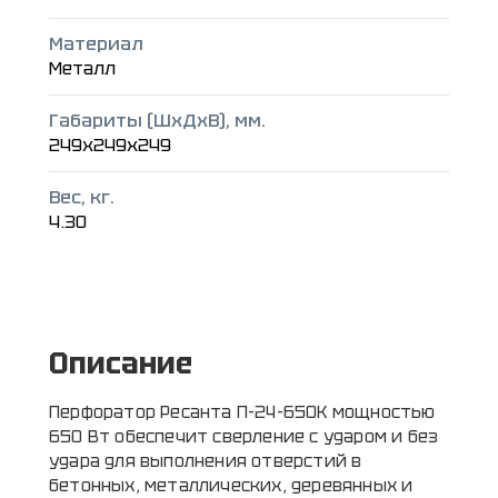
Материал
Металл
Габариты (ШxДxВ), мм.
249x249x249
Вес, кг.
4.30
Описание
Перфоратор Ресанта П-24-650К мощностью
650 Вт обеспечит сверление с ударом и без
удара для выполнения отверстий в
бетонных, металлических, деревянных и