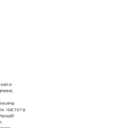
ния и
амике,
режима
Дж. Частота
альный
и