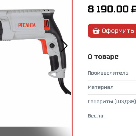
8 190.00
₽
Оформить 
О товаре
Производитель
Материал
Габариты (ШxДxВ),
Вес, кг.