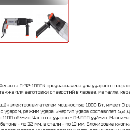
есанта П-32-1000К предназначена для ударного сверле
также для заготовки отверстий в дереве, металле, кер
ащён электродвигателем мощностью 1000 Вт, имеет 3 
с ударом, режим удара. Энергия удара составляет 5,2 
 1100 об/мин. Частота ударов – 0-4900 уд/мин. Максим
бетоне – до 32 мм, в стали – до 13 мм. Блокировка кнопк