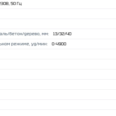
30В, 50 Гц
ль/бетон/дерево, мм:
13/32/40
ьном режиме, уд/мин:
0-4900