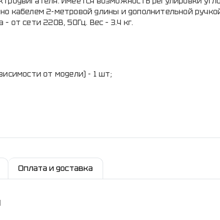
ктродвигателя. Имеется возможность регулировки угл
но кабелем 2-метровой длины и дополнительной ручкой
от сети 220В, 50Гц. Вес – 3.4 кг.
исимости от модели) - 1 шт;
Оплата и доставка
и