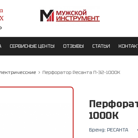
а
X
о
А
СЕРВИСНЫЕ ЦЕНТЫ
ОТЗЫВЫ
СТАТЬИ
КОНТАК
лектричесские
Перфоратор Ресанта П-32-1000К
Перфорат
1000К
Бренд:
РЕСАНТА