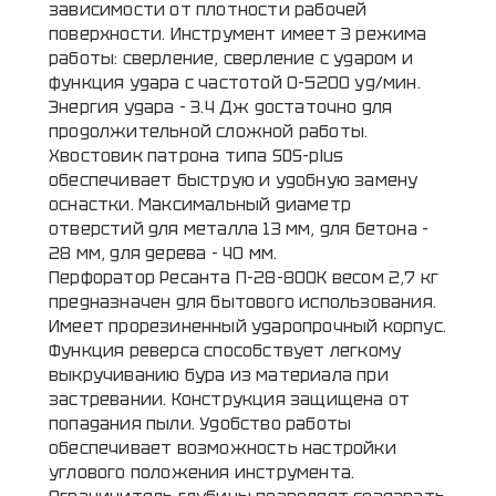
зависимости от плотности рабочей
поверхности. Инструмент имеет 3 режима
работы: сверление, сверление с ударом и
функция удара с частотой 0-5200 уд/мин.
Энергия удара - 3.4 Дж достаточно для
продолжительной сложной работы.
Хвостовик патрона типа SDS-plus
обеспечивает быструю и удобную замену
оснастки. Максимальный диаметр
отверстий для металла 13 мм, для бетона -
28 мм, для дерева - 40 мм.
Перфоратор Ресанта П-28-800К весом 2,7 кг
предназначен для бытового использования.
Имеет прорезиненный ударопрочный корпус.
Функция реверса способствует легкому
выкручиванию бура из материала при
застревании. Конструкция защищена от
попадания пыли. Удобство работы
обеспечивает возможность настройки
углового положения инструмента.