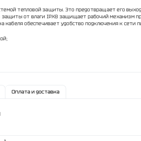
стемой тепловой защиты. Это предотвращает его выход
нь защиты от влаги IPX8 защищает рабочий механизм п
на кабеля обеспечивает удобство подключения к сети п
ой;
Оплата и доставка
и