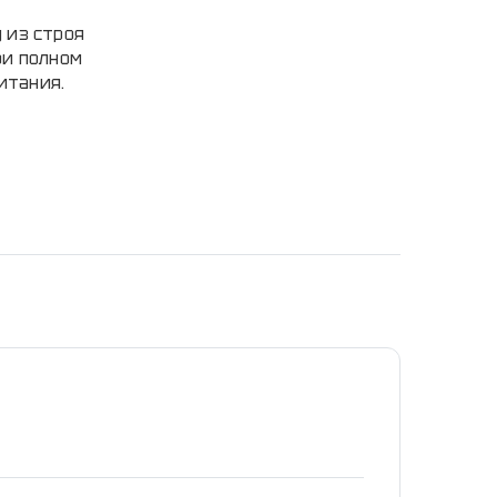
 из строя
ри полном
итания.