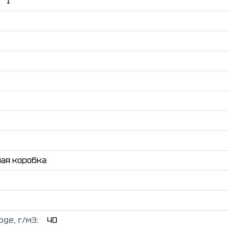
1
ая коробка
де, г/м3:
40