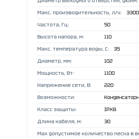
Диаметр выходного отверстия, дюйм:
Макс. производительность, л/ч:
3300
Частота, Гц:
50
Высота напора, м:
110
Макс. температура воды, C:
35
Диаметр, мм:
102
Мощность, Вт:
1100
Напряжение сети, В:
220
Возможности:
Конденсаторн
Класс защиты:
IPX8
Длина кабеля, м:
30
Max допустимое количество песка в во