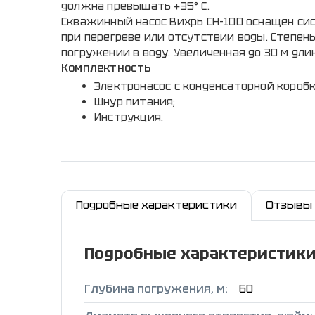
должна превышать +35° C.
Скважинный насос Вихрь СН-100 оснащен си
при перегреве или отсутствии воды. Степе
погружении в воду. Увеличенная до 30 м дли
Комплектность
Электронасос с конденсаторной коробк
Шнур питания;
Инструкция.
Подробные характеристики
Отзывы
Подробные характеристик
Глубина погружения, м:
60