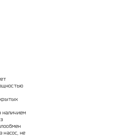
ует
мощностью
ткрытых
н наличием
из
плообмен
 насос, не