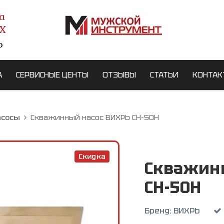
а
X
о
А
СЕРВИСНЫЕ ЦЕНТЫ
ОТЗЫВЫ
СТАТЬИ
КОНТАК
асосы
Скважинный насос ВИХРЬ СН-50Н
Скидка
Скважин
СН-50Н
Бренд:
ВИХРЬ