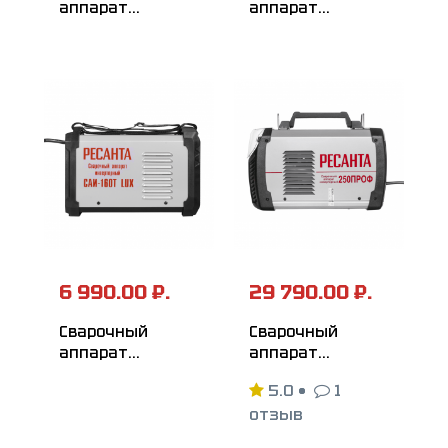
аппарат
аппарат
инверторный
инверторный
РЕСАНТА
РЕСАНТА
САИ-205T LUX
САИ-190T LUX
6 990.00 ₽.
29 790.00 ₽.
Сварочный
Сварочный
аппарат
аппарат
инверторный
инверторный
5.0
•
1
РЕСАНТА
РЕСАНТА
отзыв
САИ-160T LUX
САИ-250ПРОФ