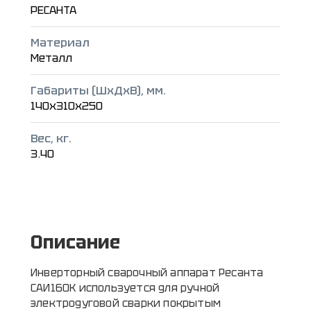
РЕСАНТА
Материал
Металл
Габариты (ШxДxВ), мм.
140x310x250
Вес, кг.
3.40
Описание
Инверторный сварочный аппарат Ресанта
САИ160К используется для ручной
электродуговой сварки покрытым