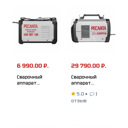
САИ-205T LUX
САИ-190T LUX
6 990.00 ₽.
29 790.00 ₽.
Сварочный
Сварочный
аппарат
аппарат
инверторный
инверторный
5.0
•
1
РЕСАНТА
РЕСАНТА
отзыв
САИ-160T LUX
САИ-250ПРОФ